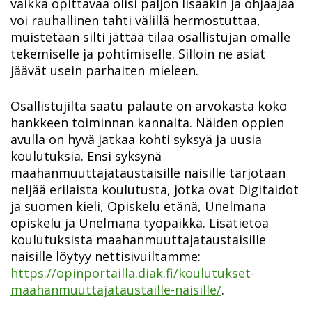
vaikka opittavaa olisi paljon lisääkin ja ohjaajaa
voi rauhallinen tahti välillä hermostuttaa,
muistetaan silti jättää tilaa osallistujan omalle
tekemiselle ja pohtimiselle. Silloin ne asiat
jäävät usein parhaiten mieleen.
Osallistujilta saatu palaute on arvokasta koko
hankkeen toiminnan kannalta. Näiden oppien
avulla on hyvä jatkaa kohti syksyä ja uusia
koulutuksia. Ensi syksynä
maahanmuuttajataustaisille naisille tarjotaan
neljää erilaista koulutusta, jotka ovat Digitaidot
ja suomen kieli, Opiskelu etänä, Unelmana
opiskelu ja Unelmana työpaikka. Lisätietoa
koulutuksista maahanmuuttajataustaisille
naisille löytyy nettisivuiltamme:
https://opinportailla.diak.fi/koulutukset-
maahanmuuttajataustaille-naisille/
.