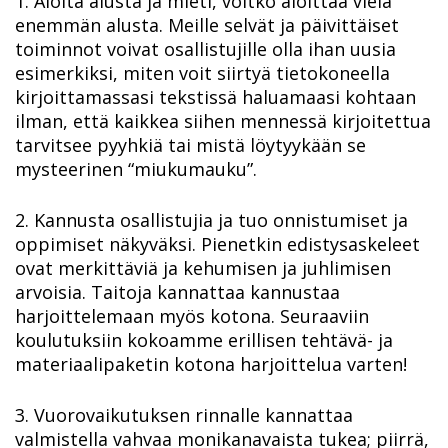
1. Aloita alusta ja mieti, voitko aloittaa vielä
enemmän alusta. Meille selvät ja päivittäiset
toiminnot voivat osallistujille olla ihan uusia
esimerkiksi, miten voit siirtyä tietokoneella
kirjoittamassasi tekstissä haluamaasi kohtaan
ilman, että kaikkea siihen mennessä kirjoitettua
tarvitsee pyyhkiä tai mistä löytyykään se
mysteerinen “miukumauku”.
2. Kannusta osallistujia ja tuo onnistumiset ja
oppimiset näkyväksi. Pienetkin edistysaskeleet
ovat merkittäviä ja kehumisen ja juhlimisen
arvoisia. Taitoja kannattaa kannustaa
harjoittelemaan myös kotona. Seuraaviin
koulutuksiin kokoamme erillisen tehtävä- ja
materiaalipaketin kotona harjoittelua varten!
3. Vuorovaikutuksen rinnalle kannattaa
valmistella vahvaa monikanavaista tukea; piirrä,