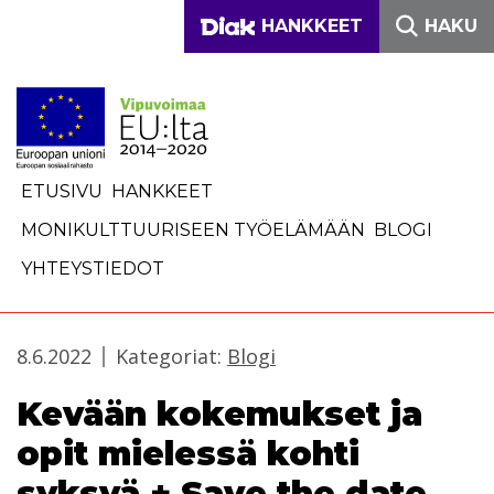
Siirry sisältöön
DIAKONIA-AMMATTIKO
HANKKEET
HAKU
ETUSIVU
HANKKEET
MONIKULTTUURISEEN TYÖELÄMÄÄN
BLOGI
YHTEYSTIEDOT
8.6.2022
Kategoriat:
Blogi
Kevään kokemukset ja
opit mielessä kohti
syksyä + Save the date