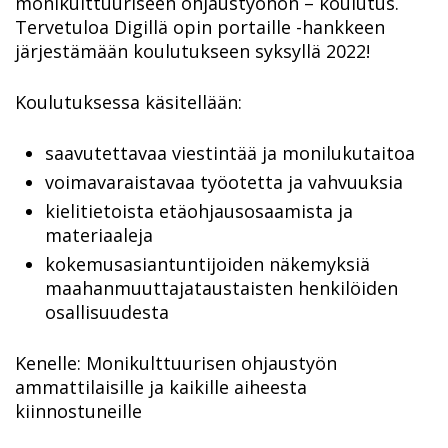
monikulttuuriseen ohjaustyöhön – koulutus.
Tervetuloa Digillä opin portaille -hankkeen
järjestämään koulutukseen syksyllä 2022!
Koulutuksessa käsitellään:
saavutettavaa viestintää ja monilukutaitoa
voimavaraistavaa työotetta ja vahvuuksia
kielitietoista etäohjausosaamista ja
materiaaleja
kokemusasiantuntijoiden näkemyksiä
maahanmuuttajataustaisten henkilöiden
osallisuudesta
Kenelle: Monikulttuurisen ohjaustyön
ammattilaisille ja kaikille aiheesta
kiinnostuneille